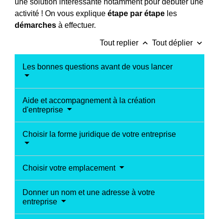
une solution intéressante notamment pour débuter une
activité ! On vous explique
étape par étape
les
démarches
à effectuer.
keyboard_arrow_up
keyboard_arrow_down
Tout replier
Tout déplier
Les bonnes questions avant de vous lancer
Aide et accompagnement à la création
d'entreprise
Choisir la forme juridique de votre entreprise
Choisir votre emplacement
Donner un nom et une adresse à votre
entreprise