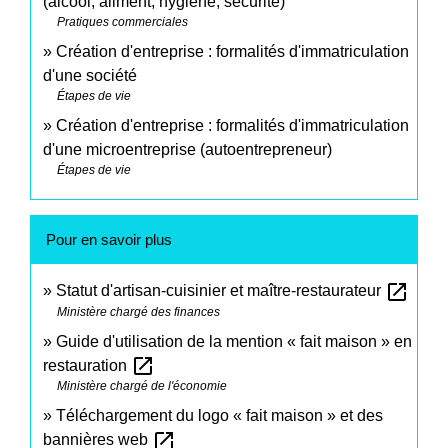
(alcool, aliment, hygiène, sécurité)
Pratiques commerciales
Création d'entreprise : formalités d'immatriculation
d'une société
Étapes de vie
Création d'entreprise : formalités d'immatriculation
d'une microentreprise (autoentrepreneur)
Étapes de vie
Pour en savoir plus
open_in_new
Statut d'artisan-cuisinier et maître-restaurateur
Ministère chargé des finances
Guide d'utilisation de la mention « fait maison » en
open_in_new
restauration
Ministère chargé de l'économie
Téléchargement du logo « fait maison » et des
open_in_new
bannières web