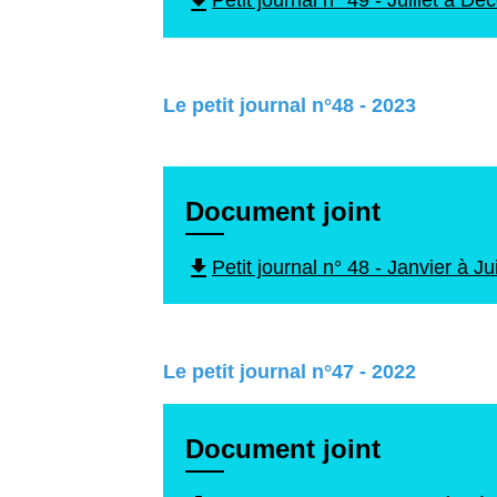
file_download
Petit journal n° 49 - Juillet à
Le petit journal n°48 - 2023
Document joint
file_download
Petit journal n° 48 - Janvier à 
Le petit journal n°47 - 2022
Document joint