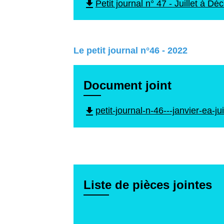
file_download
Petit journal n° 47 - Juillet à 
Le petit journal n°46 - 2022
Document joint
file_download
petit-journal-n-46---janvier-ea-
Liste de pièces jointes