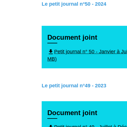
Le petit journal n°50 - 2024
Document joint
file_download
Petit journal n° 50 - Janvier à J
MB)
Le petit journal n°49 - 2023
Document joint