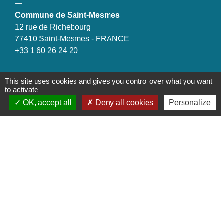
Commune de Saint-Mesmes
12 rue de Richebourg
77410 Saint-Mesmes - FRANCE
+33 1 60 26 24 20
This site uses cookies and gives you control over what you want
to activate
Liens
OK, accept all
Deny all cookies
Personalize
Préfecture de Seine-et-Marne
Région Ile de France
Seine-et-Marne
Plaines & Monts de France
(Communauté de Communes)
Mentions légales
-
Politique de confidentialité
-