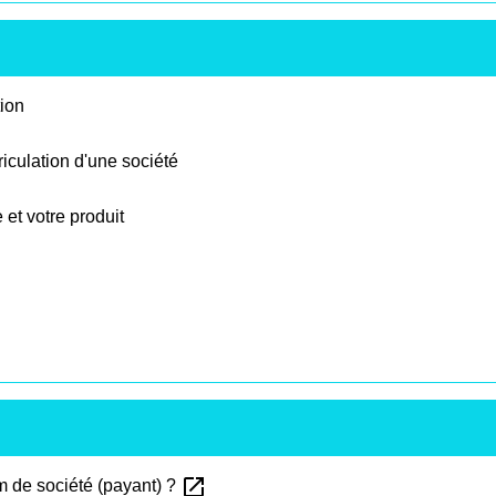
tion
riculation d'une société
 et votre produit
open_in_new
om de société (payant) ?