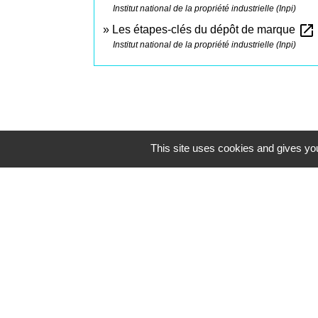
Institut national de la propriété industrielle (Inpi)
open_in_new
Les étapes-clés du dépôt de marque
Institut national de la propriété industrielle (Inpi)
This site uses cookies and gives you
Contacts
Commune de Saint-Mesmes
12 rue de Richebourg
77410 Saint-Mesmes - FRANCE
+33 1 60 26 24 20