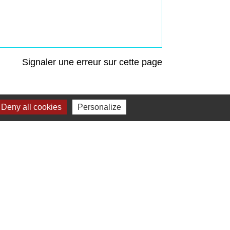
Signaler une erreur sur cette page
Deny all cookies
Personalize
Liens
Préfecture de Seine-et-Marne
Région Ile de France