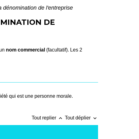
la dénomination de l'entreprise
OMINATION DE
 un
nom commercial
(facultatif). Les 2
iété qui est une personne morale.
keyboard_arrow_up
keyboard_arrow_down
Tout replier
Tout déplier