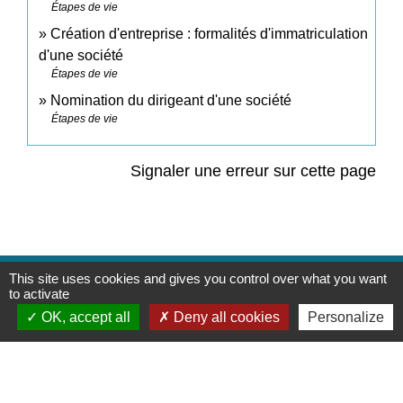
Étapes de vie
Création d'entreprise : formalités d'immatriculation
d'une société
Étapes de vie
Nomination du dirigeant d'une société
Étapes de vie
Signaler une erreur sur cette page
This site uses cookies and gives you control over what you want
Contacts
to activate
OK, accept all
Deny all cookies
Personalize
Commune de Saint-Mesmes
12 rue de Richebourg
77410 Saint-Mesmes - FRANCE
+33 1 60 26 24 20