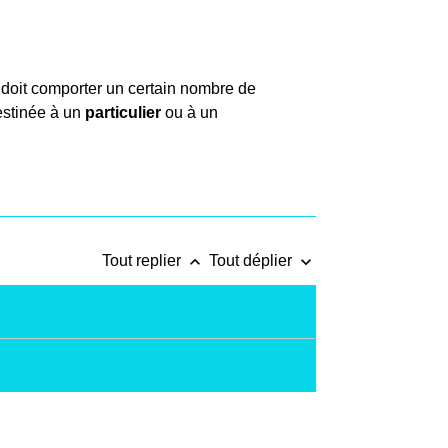
e doit comporter un certain nombre de
destinée à un
particulier
ou à un
keyboard_arrow_up
keyboard_arrow_down
Tout replier
Tout déplier