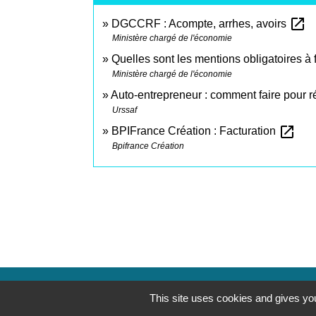
open_in_new
DGCCRF : Acompte, arrhes, avoirs
Ministère chargé de l'économie
Quelles sont les mentions obligatoires à f
Ministère chargé de l'économie
Auto-entrepreneur : comment faire pour r
Urssaf
open_in_new
BPIFrance Création : Facturation
Bpifrance Création
This site uses cookies and gives you
Contacts