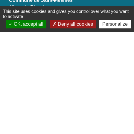
Commune de Saint-Mesmes
12 rue de Richebourg
This site uses cookies and gives you control over what you want
77410 Saint-Mesmes - FRANCE
to activate
+33 1 60 26 24 20
OK, accept all
Deny all cookies
Personalize
Liens
Préfecture de Seine-et-Marne
Région Ile de France
Seine-et-Marne
Plaines & Monts de France
(Communauté de Communes)
Mentions légales
-
Politique de confidentialité
-