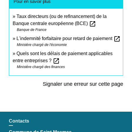
Pour en savoir plus
Taux directeurs (ou de refinancement) de la
open_in_new
Banque centrale européenne (BCE)
Banque de France
open_in_new
L'indemnité forfaitaire pour retard de paiement
Ministère chargé de l'économie
Quels sont les délais de paiement applicables
open_in_new
entre entreprises ?
Ministère chargé des finances
Signaler une erreur sur cette page
Contacts