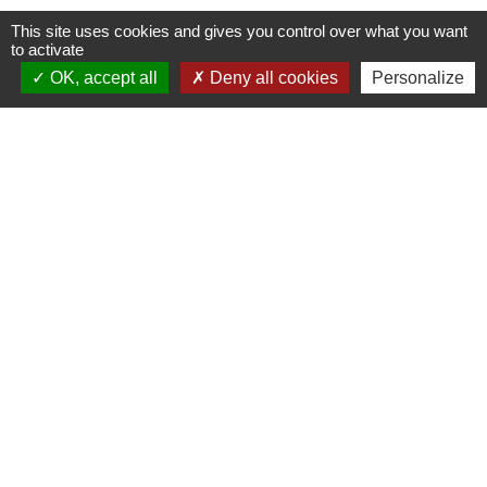
This site uses cookies and gives you control over what you want
to activate
OK, accept all
Deny all cookies
Personalize
Contacts
Commune de Saint-Mesmes
12 rue de Richebourg
77410 Saint-Mesmes - FRANCE
+33 1 60 26 24 20
Liens
Préfecture de Seine-et-Marne
Région Ile de France
Seine-et-Marne