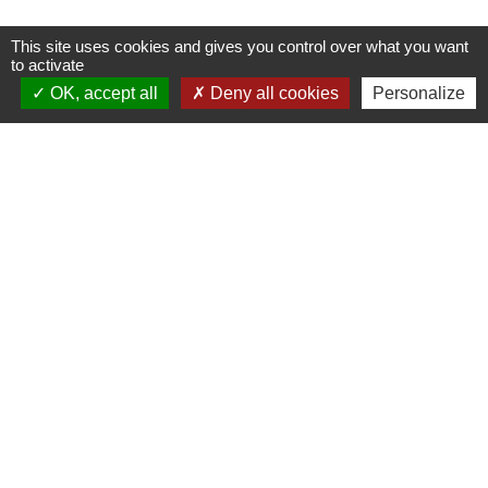
This site uses cookies and gives you control over what you want
to activate
OK, accept all
Deny all cookies
Personalize
Contacts
Commune de Saint-Mesmes
12 rue de Richebourg
77410 Saint-Mesmes - FRANCE
+33 1 60 26 24 20
Liens
Préfecture de Seine-et-Marne
Région Ile de France
Seine-et-Marne