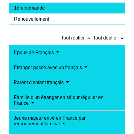
1ère demande
Renouvellement
keyboard_arrow_up
keyboard_arrow_down
Tout replier
Tout déplier
Époux de Français
Étranger pacsé avec un français
Parent d'enfant français
Famille d'un étranger en séjour régulier en
France
Jeune majeur entré en France par
regroupement familial