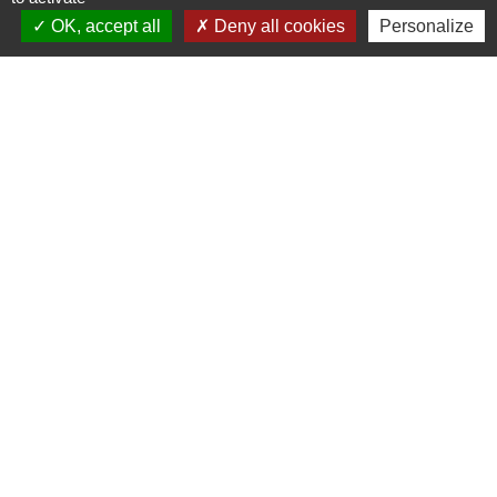
Séjour en France de la famille d'un citoyen
OK, accept all
Deny all cookies
Personalize
européen
Étranger - Europe
Certificat de résidence d'1 an pour Algérien
Étranger - Europe
Signaler une erreur sur cette page
Contacts
Commune de Saint-Mesmes
12 rue de Richebourg
77410 Saint-Mesmes - FRANCE
+33 1 60 26 24 20