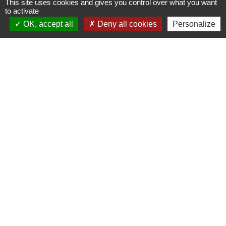
This site uses cookies and gives you control over what you want
77410 Saint-Mesmes - FRANCE
to activate
+33 1 60 26 24 20
OK, accept all
Deny all cookies
Personalize
Liens
Préfecture de Seine-et-Marne
Région Ile de France
Seine-et-Marne
Plaines & Monts de France
(Communauté de Communes)
Mentions légales
-
Politique de confidentialité
-
Accessibilité
-
Plan du site
-
Gestion des cookies