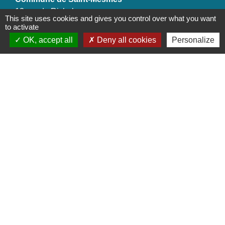
12 rue de Richebourg
This site uses cookies and gives you control over what you want
77410 Saint-Mesmes - FRANCE
to activate
+33 1 60 26 24 20
OK, accept all
Deny all cookies
Personalize
Liens
Préfecture de Seine-et-Marne
Région Ile de France
Seine-et-Marne
Plaines & Monts de France
(Communauté de Communes)
Mentions légales
-
Politique de confidentialité
-