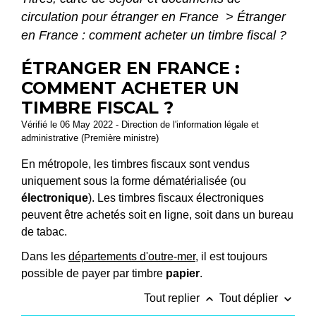
circulation pour étranger en France
>
Étranger
en France : comment acheter un timbre fiscal ?
ÉTRANGER EN FRANCE :
COMMENT ACHETER UN
TIMBRE FISCAL ?
Vérifié le 06 May 2022 - Direction de l'information légale et
administrative (Première ministre)
En métropole, les timbres fiscaux sont vendus
uniquement sous la forme dématérialisée (ou
électronique
). Les timbres fiscaux électroniques
peuvent être achetés soit en ligne, soit dans un bureau
de tabac.
Dans les
départements d'outre-mer
, il est toujours
possible de payer par timbre
papier
.
keyboard_arrow_up
keyboard_arrow_down
Tout replier
Tout déplier