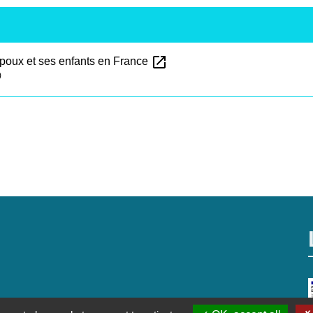
open_in_new
époux et ses enfants en France
)