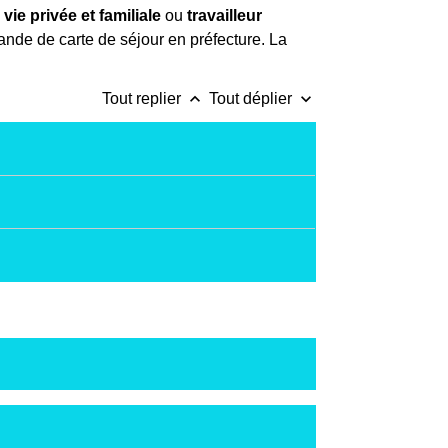
e
vie privée et familiale
ou
travailleur
nde de carte de séjour en préfecture. La
keyboard_arrow_up
keyboard_arrow_down
Tout replier
Tout déplier