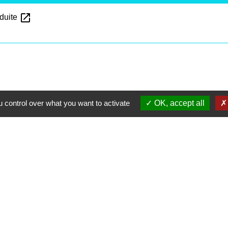
open_in_new
nduite
 control over what you want to activate
OK, accept all