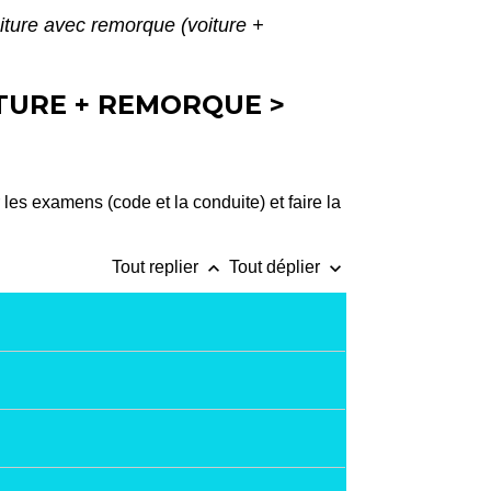
iture avec remorque (voiture +
ITURE + REMORQUE >
les examens (code et la conduite) et faire la
keyboard_arrow_up
keyboard_arrow_down
Tout replier
Tout déplier