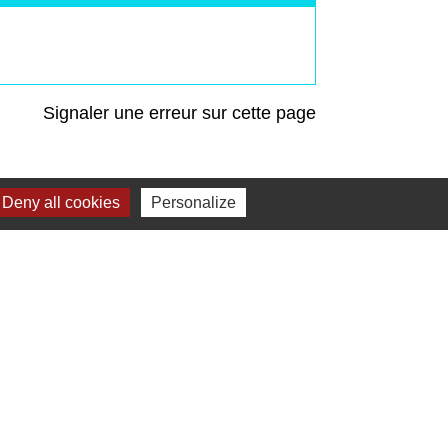
Signaler une erreur sur cette page
Deny all cookies
Personalize
Liens
Préfecture de Seine-et-Marne
Région Ile de France
Seine-et-Marne