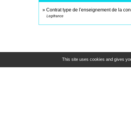
Contrat type de l'enseignement de la co
Legifrance
This site uses cookies and gives you
Contacts
Commune de Saint-Mesmes
12 rue de Richebourg
77410 Saint-Mesmes - FRANCE
+33 1 60 26 24 20