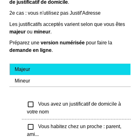
de justificatif de domicile
.
2e cas : vous n'utilisez pas Justif'Adresse
Les justificatifs acceptés varient selon que vous êtes
majeur
ou
mineur
.
Préparez une
version numérisée
pour faire la
demande en ligne
.
Majeur
Mineur
check_box_outline_blank
Vous avez un justificatif de domicile à
votre nom
check_box_outline_blank
Vous habitez chez un proche : parent,
ami...