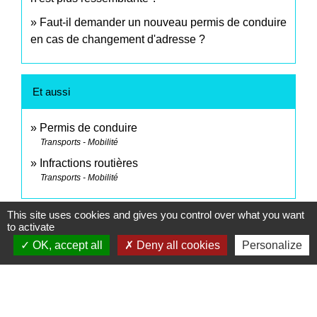
Faut-il demander un nouveau permis de conduire
en cas de changement d'adresse ?
Et aussi
Permis de conduire
Transports - Mobilité
Infractions routières
Transports - Mobilité
This site uses cookies and gives you control over what you want
Pour en savoir plus
to activate
OK, accept all
Deny all cookies
Personalize
open_in_new
Dispositif Justif'Adresse
Agence nationale des titres sécurisés (ANTS)