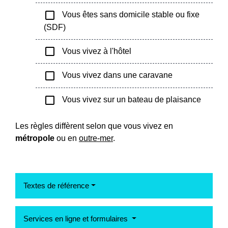
check_box_outline_blank
Vous êtes sans domicile stable ou fixe
(SDF)
check_box_outline_blank
Vous vivez à l'hôtel
check_box_outline_blank
Vous vivez dans une caravane
check_box_outline_blank
Vous vivez sur un bateau de plaisance
Les règles diffèrent selon que vous vivez en
métropole
ou en
outre-mer
.
Textes de référence
Services en ligne et formulaires