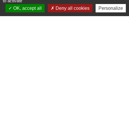
to activate
OK, accept all
Deny all cookies
Personalize
Signaler une erreur sur cette page
Contacts
Commune de Saint-Mesmes
12 rue de Richebourg
77410 Saint-Mesmes - FRANCE
+33 1 60 26 24 20
Liens
Préfecture de Seine-et-Marne