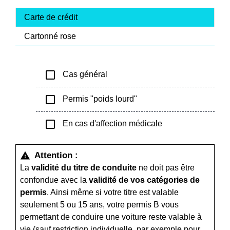
Carte de crédit
Cartonné rose
check_box_outline_blank
Cas général
check_box_outline_blank
Permis "poids lourd"
check_box_outline_blank
En cas d'affection médicale
Attention :
warning
La
validité du titre de conduite
ne doit pas être
confondue avec la
validité de vos catégories de
permis
. Ainsi même si votre titre est valable
seulement 5 ou 15 ans, votre permis B vous
permettant de conduire une voiture reste valable à
vie (sauf restriction individuelle, par exemple pour