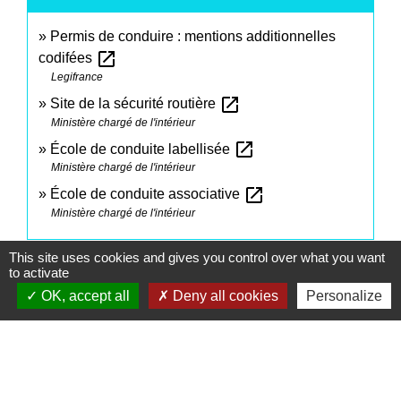
Permis de conduire : mentions additionnelles
open_in_new
codifées
Legifrance
open_in_new
Site de la sécurité routière
Ministère chargé de l'intérieur
open_in_new
École de conduite labellisée
Ministère chargé de l'intérieur
open_in_new
École de conduite associative
Ministère chargé de l'intérieur
This site uses cookies and gives you control over what you want
Signaler une erreur sur cette page
to activate
OK, accept all
Deny all cookies
Personalize
Contacts