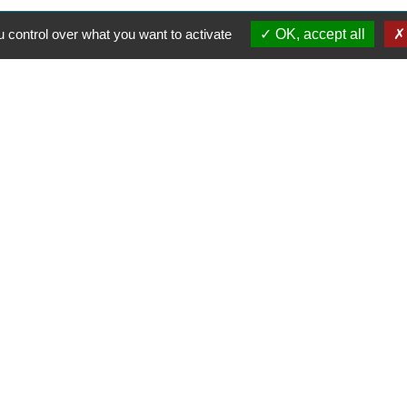
 control over what you want to activate
OK, accept all
alité
-
Accessibilité
-
Plan du site
-
Gestion des cookie
Site créé en partenariat avec Réseau des Communes