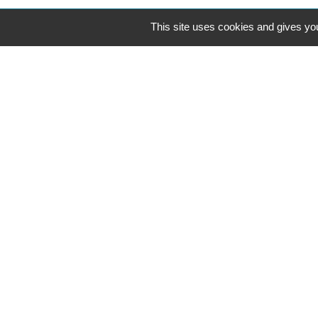
This site uses cookies and gives you
Contacts
Commune de Saint-Mesmes
12 rue de Richebourg
77410 Saint-Mesmes - FRANCE
+33 1 60 26 24 20
Mentions légales
-
Politique de confidenti