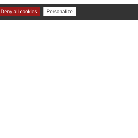
Deny all cookies
Personalize
Liens
Préfecture de Seine-et-Marne
Région Ile de France
Seine-et-Marne
Plaines & Monts de
France (Communauté de Communes)
s