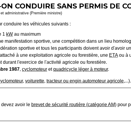
-ON CONDUIRE SANS PERMIS DE C
e et administrative (Première ministre)
r conduire les véhicules suivants :
e 1
kW
au maximum
ne manifestation sportive, une compétition dans un lieu homologu
dération sportive et tous les participants doivent avoir d'avoir u
 attaché à une exploitation agricole ou forestière, une
ETA
ou à 
durant l'exercice de l'activité agricole ou forestière.
mbre 1987
,
cyclomoteur
et
quadricycle léger à moteur
.
cyclomoteur
,
voiturette
,
tracteur ou engin automoteur agricole
,...).
s devez avoir le
brevet de sécurité routière (catégorie AM)
pour p