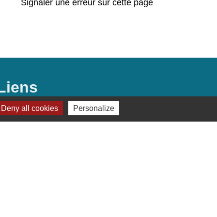
Signaler une erreur sur cette page
Liens
Deny all cookies
Personalize
Préfecture de Seine-et-Marne
Région Ile de France
Seine-et-Marne
Plaines & Monts de
France (Communauté de Communes)
s