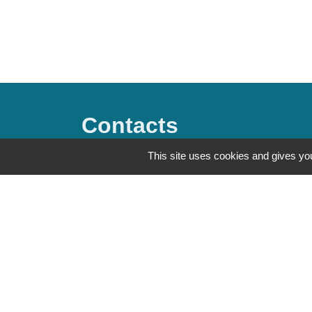
Contacts
This site uses cookies and gives you
Commune de Saint-Mesmes
12 rue de Richebourg
77410 Saint-Mesmes - FRANCE
+33 1 60 26 24 20
Mentions légales
-
Politique de confidenti