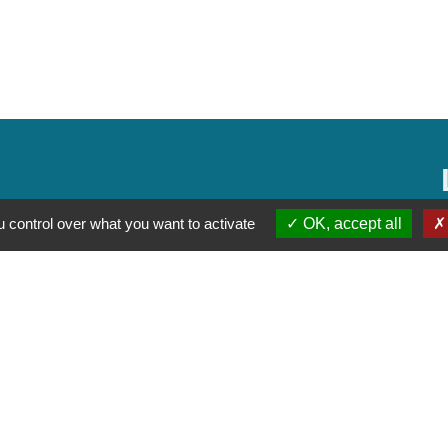
 control over what you want to activate
OK, accept all
alité
-
Accessibilité
-
Plan du site
-
Gestion des cookie