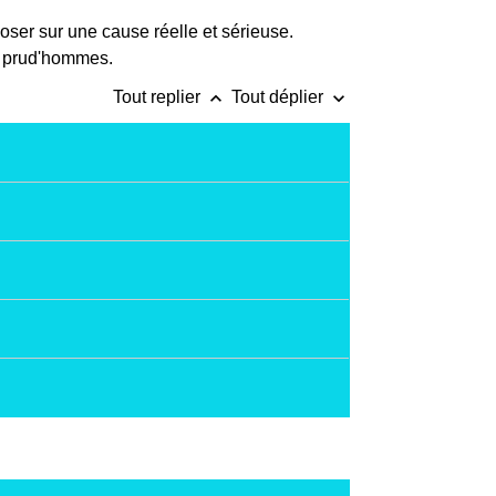
eposer sur une cause réelle et sérieuse.
de prud'hommes.
keyboard_arrow_up
keyboard_arrow_down
Tout replier
Tout déplier