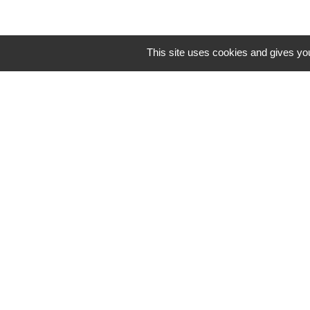
This site uses cookies and gives you
Contacts
Commune de Saint-Mesmes
12 rue de Richebourg
77410 Saint-Mesmes - FRANCE
+33 1 60 26 24 20
Mentions légales
-
Politique de confidenti