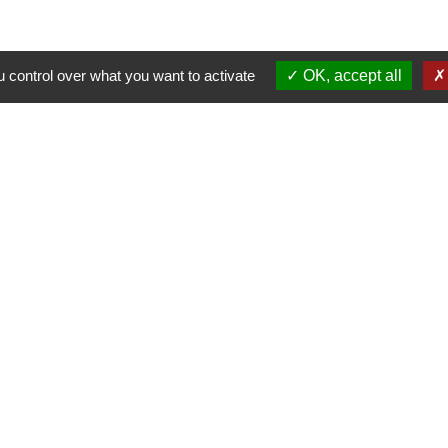
 control over what you want to activate
OK, accept all
alité
-
Accessibilité
-
Plan du site
-
Gestion des cookie