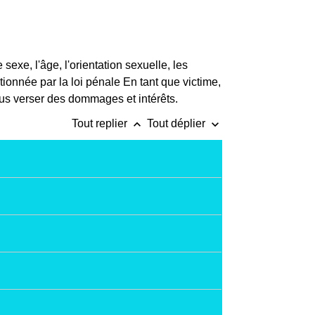
sexe, l'âge, l'orientation sexuelle, les
tionnée par la loi pénale En tant que victime,
ous verser des dommages et intérêts.
keyboard_arrow_up
keyboard_arrow_down
Tout replier
Tout déplier