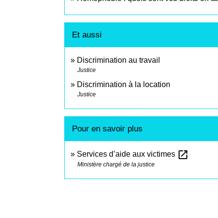
Et aussi
Discrimination au travail
Justice
Discrimination à la location
Justice
Pour en savoir plus
open_in_new
Services d’aide aux victimes
Ministère chargé de la justice