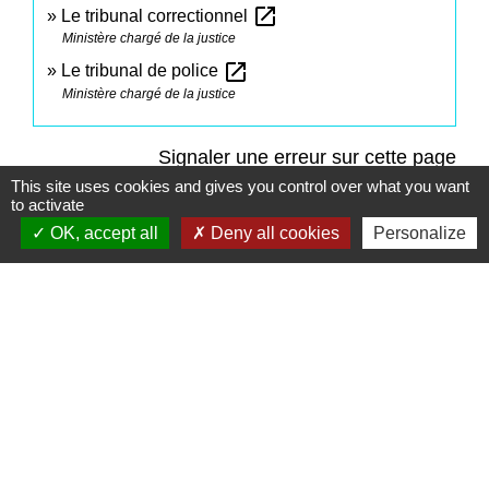
open_in_new
Le tribunal correctionnel
Ministère chargé de la justice
open_in_new
Le tribunal de police
Ministère chargé de la justice
Signaler une erreur sur cette page
This site uses cookies and gives you control over what you want
to activate
OK, accept all
Deny all cookies
Personalize
Contacts
Commune de Saint-Mesmes
12 rue de Richebourg
77410 Saint-Mesmes - FRANCE
+33 1 60 26 24 20