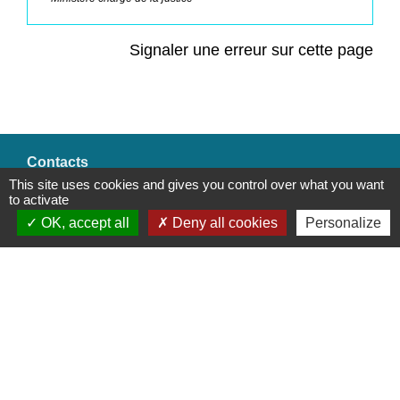
Signaler une erreur sur cette page
Contacts
This site uses cookies and gives you control over what you want
Commune de Saint-Mesmes
to activate
12 rue de Richebourg
OK, accept all
Deny all cookies
Personalize
77410 Saint-Mesmes - FRANCE
+33 1 60 26 24 20
Liens
Préfecture de Seine-et-Marne