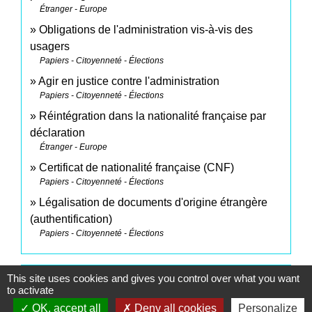
Étranger - Europe
Obligations de l'administration vis-à-vis des
usagers
Papiers - Citoyenneté - Élections
Agir en justice contre l'administration
Papiers - Citoyenneté - Élections
Réintégration dans la nationalité française par
déclaration
Étranger - Europe
Certificat de nationalité française (CNF)
Papiers - Citoyenneté - Élections
Légalisation de documents d'origine étrangère
(authentification)
Papiers - Citoyenneté - Élections
This site uses cookies and gives you control over what you want
Pour en savoir plus
to activate
OK, accept all
Deny all cookies
Personalize