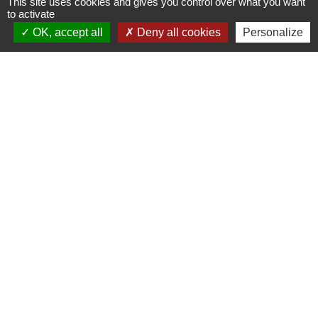
This site uses cookies and gives you control over what you want
to activate
OK, accept all
Deny all cookies
Personalize
Contacts
Commune de Saint-Mesmes
12 rue de Richebourg
77410 Saint-Mesmes - FRANCE
+33 1 60 26 24 20
Liens
Préfecture de Seine-et-Marne
Région Ile de France
Seine-et-Marne
Plaines & Monts de France