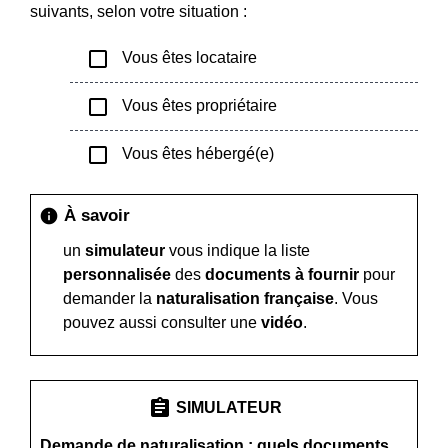
suivants, selon votre situation :
check_box_outline_blank
Vous êtes locataire
check_box_outline_blank
Vous êtes propriétaire
check_box_outline_blank
Vous êtes hébergé(e)
À savoir
info
un
simulateur
vous indique la liste
personnalisée
des
documents à fournir
pour
demander la
naturalisation française
. Vous
pouvez aussi consulter une
vidéo
.
assignment
SIMULATEUR
Demande de naturalisation : quels documents