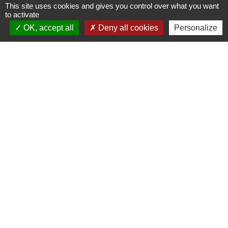
This site uses cookies and gives you control over what you want
77410 Saint-Mesmes - FRANCE
to activate
+33 1 60 26 24 20
OK, accept all
Deny all cookies
Personalize
Liens
Préfecture de Seine-et-Marne
Région Ile de France
Seine-et-Marne
Plaines & Monts de France
(Communauté de Communes)
Mentions légales
-
Politique de confidentialité
-
Accessibilité
-
Plan du site
-
Gestion des cookies