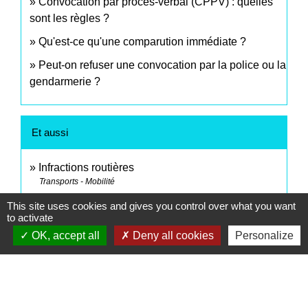
Convocation par procès-verbal (CPPV) : quelles
sont les règles ?
Qu'est-ce qu'une comparution immédiate ?
Peut-on refuser une convocation par la police ou la
gendarmerie ?
Et aussi
Infractions routières
Transports - Mobilité
Permis de conduire
This site uses cookies and gives you control over what you want
Transports - Mobilité
to activate
OK, accept all
Deny all cookies
Personalize
Déroulement d'une affaire devant le tribunal
correctionnel
Justice
Signaler une erreur sur cette page