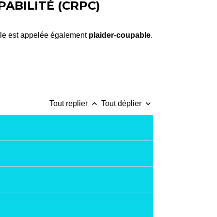
ABILITÉ (CRPC)
lle est appelée également
plaider-coupable
.
keyboard_arrow_up
keyboard_arrow_down
Tout replier
Tout déplier