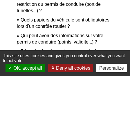
restriction du permis de conduire (port de
lunettes...) ?
Quels papiers du véhicule sont obligatoires
lors d'un contrôle routier ?
Qui peut avoir des informations sur votre
permis de conduire (points, validité...) ?
Récupération des points du permis de
This site uses cookies and gives you control over what you want
conduire
to activate
Rétention du permis de conduire
OK, accept all
Deny all cookies
Personalize
Retrait de permis : quelles sont les règles ?
Solde du permis de conduire : comment
connaître son nombre de points ?
Stage de sensibilisation à la sécurité routière
Vitesse au volant
Signaler une erreur sur cette page