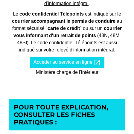
d'information intégral
.
Le
code confidentiel Télépoints
est indiqué sur le
courrier accompagnant le permis de conduire
au
format sécurisé "
carte de crédit
" ou sur un
courrier
vous informant d'un retrait de points
(48N, 48M,
48SI). Le code confidentiel Télépoints est aussi
indiqué sur votre relevé d'information intégral.
open_in_new
Accéder au service en ligne
Ministère chargé de l'intérieur
POUR TOUTE EXPLICATION,
CONSULTER LES FICHES
PRATIQUES :