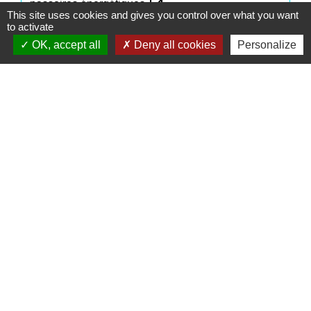
open_in_new
passoires énergétiques
This site uses cookies and gives you control over what you want
Ministère chargé de l'environnement
to activate
OK, accept all
Deny all cookies
Personalize
Signaler une erreur sur cette page
Contacts
Commune de Saint-Mesmes
12 rue de Richebourg
77410 Saint-Mesmes - FRANCE
+33 1 60 26 24 20
Liens