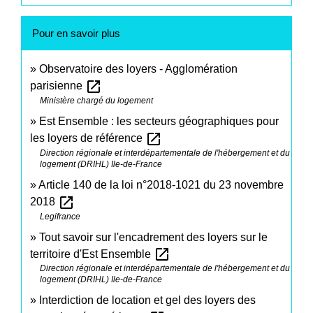
Pour en savoir plus
Observatoire des loyers - Agglomération
open_in_new
parisienne
Ministère chargé du logement
Est Ensemble : les secteurs géographiques pour
open_in_new
les loyers de référence
Direction régionale et interdépartementale de l'hébergement et du
logement (DRIHL) Ile-de-France
Article 140 de la loi n°2018-1021 du 23 novembre
open_in_new
2018
Legifrance
Tout savoir sur l'encadrement des loyers sur le
open_in_new
territoire d'Est Ensemble
Direction régionale et interdépartementale de l'hébergement et du
logement (DRIHL) Ile-de-France
Interdiction de location et gel des loyers des