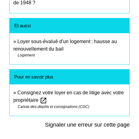
de 1948 ?
Et aussi
Loyer sous-évalué d'un logement : hausse au
renouvellement du bail
Logement
Pour en savoir plus
Consignez votre loyer en cas de litige avec votre
open_in_new
propriétaire
Caisse des dépôts et consignations (CDC)
Signaler une erreur sur cette page