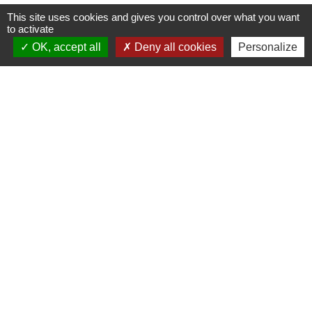
This site uses cookies and gives you control over what you want
to activate
OK, accept all
Deny all cookies
Personalize
Contacts
Commune de Saint-Mesmes
12 rue de Richebourg
77410 Saint-Mesmes - FRANCE
+33 1 60 26 24 20
Liens
Préfecture de Seine-et-Marne
Région Ile de France
Seine-et-Marne