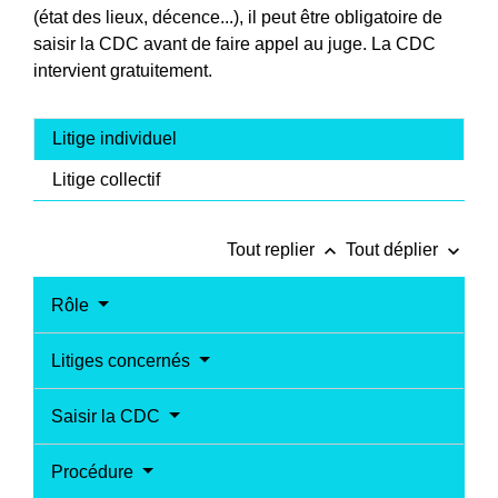
(état des lieux, décence...), il peut être obligatoire de
saisir la CDC avant de faire appel au juge. La CDC
intervient gratuitement.
Litige individuel
Litige collectif
keyboard_arrow_up
keyboard_arrow_down
Tout replier
Tout déplier
Rôle
Litiges concernés
Saisir la CDC
Procédure