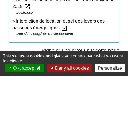
open_in_new
2018
Legifrance
Interdiction de location et gel des loyers des
open_in_new
passoires énergétiques
Ministère chargé de l'environnement
Signaler une erreur sur cette page
This site uses cookies and gives you control over what you want
to activate
OK, accept all
Deny all cookies
Personalize
Contacts
Commune de Saint-Mesmes
12 rue de Richebourg
77410 Saint-Mesmes - FRANCE
+33 1 60 26 24 20