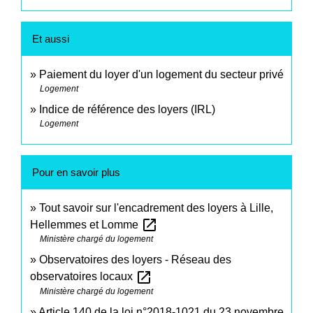
Et aussi
Paiement du loyer d'un logement du secteur privé
Logement
Indice de référence des loyers (IRL)
Logement
Pour en savoir plus
Tout savoir sur l'encadrement des loyers à Lille,
open_in_new
Hellemmes et Lomme
Ministère chargé du logement
Observatoires des loyers - Réseau des
open_in_new
observatoires locaux
Ministère chargé du logement
Article 140 de la loi n°2018-1021 du 23 novembre