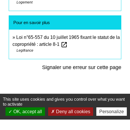
Logement
Pour en savoir plus
Loi n°65-557 du 10 juillet 1965 fixant le statut de la
open_in_new
copropriété : article 8-1
Legifrance
Signaler une erreur sur cette page
This site uses cookies and gives you control over what you want
Contacts
to activate
OK, accept all
Deny all cookies
Personalize
Commune de Saint-Mesmes
12 rue de Richebourg
77410 Saint-Mesmes - FRANCE