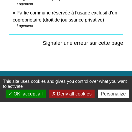
Logement
Partie commune réservée à l'usage exclusif d'un
copropriétaire (droit de jouissance privative)
Logement
Signaler une erreur sur cette page
Contacts
This site uses cookies and gives you control over what you want
to activate
Commune de Saint-Mesmes
OK, accept all
Deny all cookies
Personalize
12 rue de Richebourg
77410 Saint-Mesmes - FRANCE
+33 1 60 26 24 20