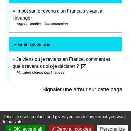
Impôt sur le revenu d'un Français vivant à
l'étranger
Argent - Impôts - Consommation
Pour en savoir plus
Je viens ou je reviens en France, comment et
open_in_new
quels revenus dois-je déclarer ?
Ministère chargé des finances
Signaler une erreur sur cette page
This site uses cookies and gives you control over what you want
to activate
Contacts
OK, accept all
Deny all cookies
Personalize