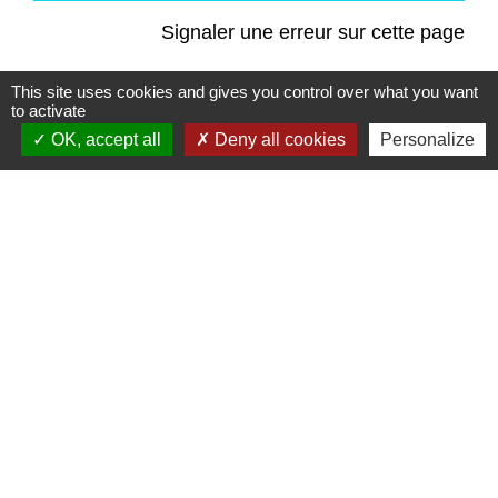
Signaler une erreur sur cette page
This site uses cookies and gives you control over what you want
to activate
OK, accept all
Deny all cookies
Personalize
Contacts
Commune de Saint-Mesmes
12 rue de Richebourg
77410 Saint-Mesmes - FRANCE
+33 1 60 26 24 20
Liens
Préfecture de Seine-et-Marne
Région Ile de France