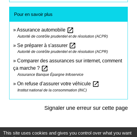
Pour en savoir plus
open_in_new
Assurance automobile
Autorité de contrôle prudentiel et de résolution (ACPR)
open_in_new
Se préparer à s'assurer
Autorité de contrôle prudentiel et de résolution (ACPR)
Comparer des assurances sur internet, comment
open_in_new
ça marche ?
Assurance Banque Épargne Infoservice
open_in_new
On refuse d'assurer votre véhicule
Institut national de la consommation (INC)
Signaler une erreur sur cette page
This site uses cookies and gives you control over what you want