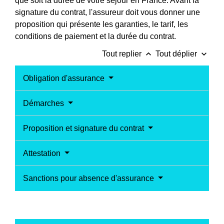
que soit la durée de votre séjour en France. Avant la
signature du contrat, l'assureur doit vous donner une
proposition qui présente les garanties, le tarif, les
conditions de paiement et la durée du contrat.
keyboard_arrow_up
keyboard_arrow_down
Tout replier
Tout déplier
Obligation d'assurance
Démarches
Proposition et signature du contrat
Attestation
Sanctions pour absence d'assurance