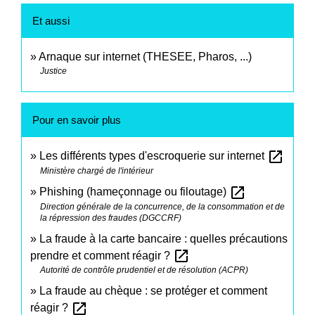
Et aussi
Arnaque sur internet (THESEE, Pharos, ...)
Justice
Pour en savoir plus
open_in_new
Les différents types d'escroquerie sur internet
Ministère chargé de l'intérieur
open_in_new
Phishing (hameçonnage ou filoutage)
Direction générale de la concurrence, de la consommation et de
la répression des fraudes (DGCCRF)
La fraude à la carte bancaire : quelles précautions
open_in_new
prendre et comment réagir ?
Autorité de contrôle prudentiel et de résolution (ACPR)
La fraude au chèque : se protéger et comment
open_in_new
réagir ?