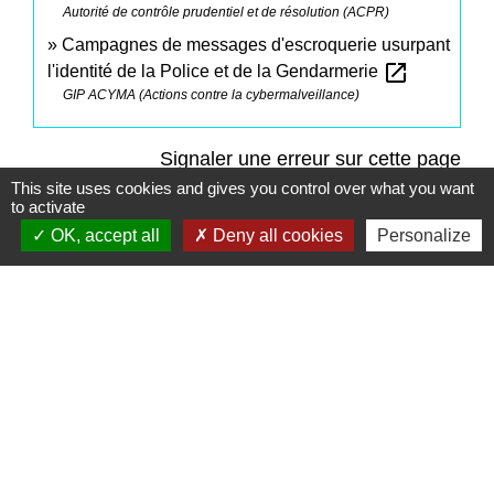
Autorité de contrôle prudentiel et de résolution (ACPR)
Campagnes de messages d'escroquerie usurpant
open_in_new
l'identité de la Police et de la Gendarmerie
GIP ACYMA (Actions contre la cybermalveillance)
Signaler une erreur sur cette page
This site uses cookies and gives you control over what you want
to activate
OK, accept all
Deny all cookies
Personalize
Contacts
Commune de Saint-Mesmes
12 rue de Richebourg
77410 Saint-Mesmes - FRANCE
+33 1 60 26 24 20