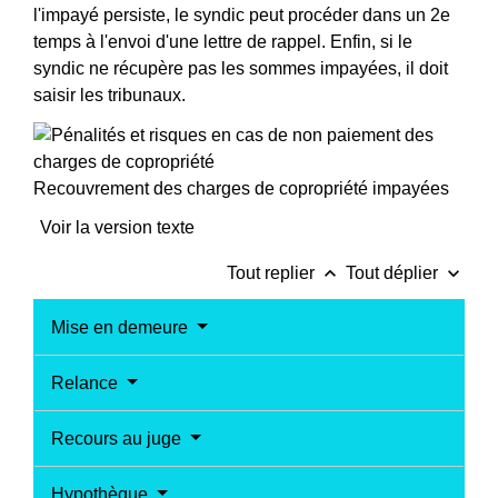
l'impayé persiste, le syndic peut procéder dans un 2
e
temps à l'envoi d'une lettre de rappel. Enfin, si le
syndic ne récupère pas les sommes impayées, il doit
saisir les tribunaux.
Recouvrement des charges de copropriété impayées
Voir la version texte
keyboard_arrow_up
keyboard_arrow_down
Tout replier
Tout déplier
Mise en demeure
Relance
Recours au juge
Hypothèque