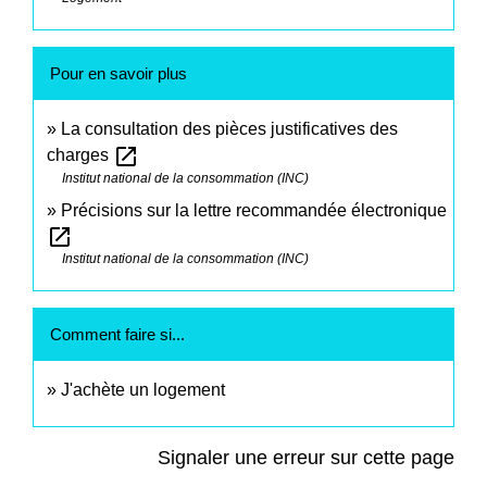
Pour en savoir plus
La consultation des pièces justificatives des
open_in_new
charges
Institut national de la consommation (INC)
Précisions sur la lettre recommandée électronique
open_in_new
Institut national de la consommation (INC)
Comment faire si...
J'achète un logement
Signaler une erreur sur cette page