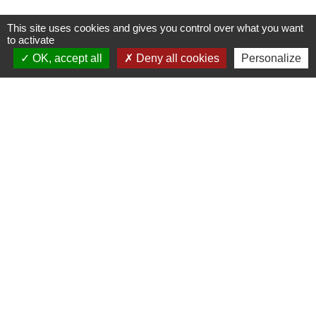
This site uses cookies and gives you control over what you want
to activate
OK, accept all
Deny all cookies
Personalize
Contacts
Commune de Saint-Mesmes
12 rue de Richebourg
77410 Saint-Mesmes - FRANCE
+33 1 60 26 24 20
Liens
Préfecture de Seine-et-Marne
Région Ile de France
Seine-et-Marne