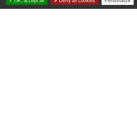
Signaler une erreur sur cette page
OK, accept all
Deny all cookies
Personalize
Contacts
Commune de Saint-Mesmes
12 rue de Richebourg
77410 Saint-Mesmes - FRANCE
+33 1 60 26 24 20
Liens
Préfecture de Seine-et-Marne
Région Ile de France