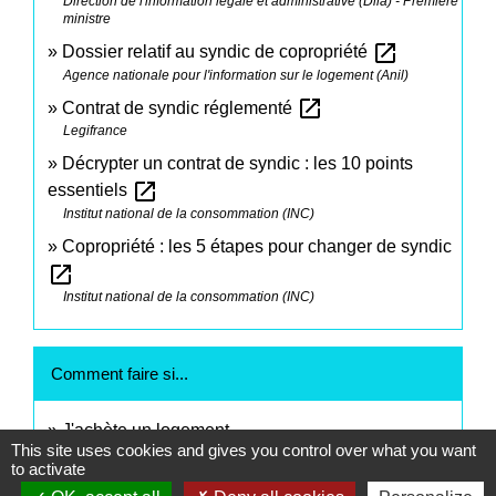
Direction de l'information légale et administrative (Dila) - Première
ministre
open_in_new
Dossier relatif au syndic de copropriété
Agence nationale pour l'information sur le logement (Anil)
open_in_new
Contrat de syndic réglementé
Legifrance
Décrypter un contrat de syndic : les 10 points
open_in_new
essentiels
Institut national de la consommation (INC)
Copropriété : les 5 étapes pour changer de syndic
open_in_new
Institut national de la consommation (INC)
Comment faire si...
J'achète un logement
This site uses cookies and gives you control over what you want
to activate