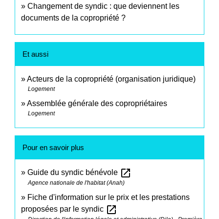
Changement de syndic : que deviennent les
documents de la copropriété ?
Et aussi
Acteurs de la copropriété (organisation juridique)
Logement
Assemblée générale des copropriétaires
Logement
Pour en savoir plus
open_in_new
Guide du syndic bénévole
Agence nationale de l'habitat (Anah)
Fiche d'information sur le prix et les prestations
open_in_new
proposées par le syndic