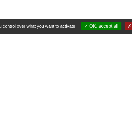
 control over what you want to activate
OK, accept all
alité
-
Accessibilité
-
Plan du site
-
Gestion des cookie