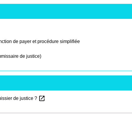
ction de payer et procédure simplifiée
missaire de justice)
open_in_new
uissier de justice ?