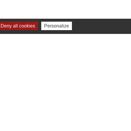
Deny all cookies
Personalize
Liens
Préfecture de Seine-et-Marne
Région Ile de France
Seine-et-Marne
Plaines & Monts de
France (Communauté de Communes)
s