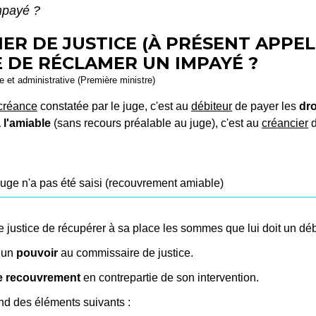
impayé ?
SIER DE JUSTICE (À PRÉSENT APPE
E DE RÉCLAMER UN IMPAYÉ ?
le et administrative (Première ministre)
créance
constatée par le juge, c'est au
débiteur
de payer les
dr
 l'amiable
(sans recours préalable au juge), c'est au
créancier
d
uge n'a pas été saisi (recouvrement amiable)
justice de récupérer à sa place les sommes que lui doit un déb
 un
pouvoir
au commissaire de justice.
de recouvrement
en contrepartie de son intervention.
d des éléments suivants :