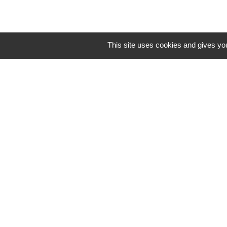
This site uses cookies and gives you
Contacts
Commune de Saint-Mesmes
12 rue de Richebourg
77410 Saint-Mesmes - FRANCE
+33 1 60 26 24 20
Mentions légales
-
Politique de confidenti