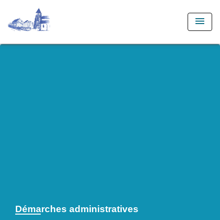
menu
Démarches administratives