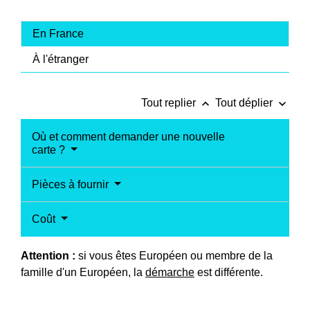
En France
À l'étranger
keyboard_arrow_up
keyboard_arrow_down
Tout replier
Tout déplier
Où et comment demander une nouvelle
carte ?
Pièces à fournir
Coût
Attention :
si vous êtes Européen ou membre de la
famille d'un Européen, la
démarche
est différente.