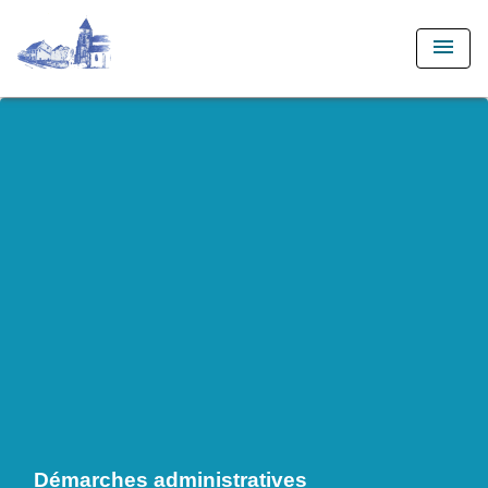
menu
Démarches administratives