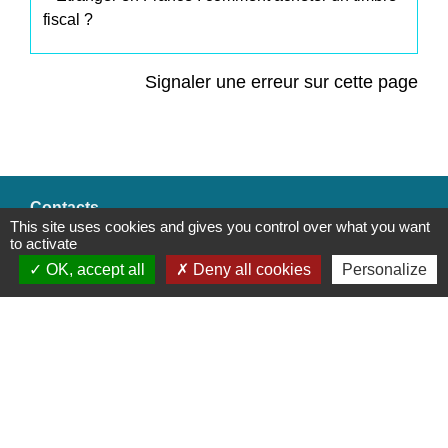
fiscal ?
Signaler une erreur sur cette page
Contacts
This site uses cookies and gives you control over what you want
to activate
Commune de Saint-Mesmes
OK, accept all
Deny all cookies
Personalize
12 rue de Richebourg
77410 Saint-Mesmes - FRANCE
+33 1 60 26 24 20
Liens