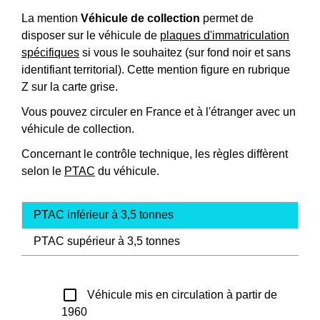
La mention
Véhicule de collection
permet de
disposer sur le véhicule de
plaques d'immatriculation
spécifiques
si vous le souhaitez (sur fond noir et sans
identifiant territorial). Cette mention figure en rubrique
Z sur la carte grise.
Vous pouvez circuler en France et à l'étranger avec un
véhicule de collection.
Concernant le contrôle technique, les règles diffèrent
selon le
PTAC
du véhicule.
PTAC inférieur à 3,5 tonnes
PTAC supérieur à 3,5 tonnes
check_box_outline_blank
Véhicule mis en circulation à partir de
1960