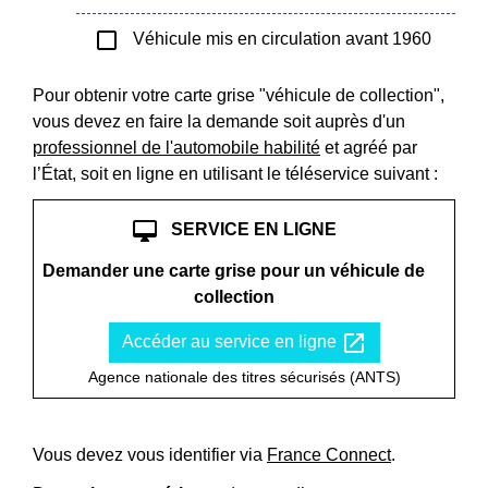
check_box_outline_blank
Véhicule mis en circulation avant 1960
Pour obtenir votre carte grise "véhicule de collection",
vous devez en faire la demande soit auprès d'un
professionnel de l'automobile habilité
et agréé par
l’État, soit en ligne en utilisant le téléservice suivant :
desktop_mac
SERVICE EN LIGNE
Demander une carte grise pour un véhicule de
collection
open_in_new
Accéder au service en ligne
Agence nationale des titres sécurisés (ANTS)
Vous devez vous identifier via
France Connect
.