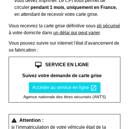
vous devez imprimer. Le CPI vous permet de
circuler
pendant 1 mois, uniquement en France,
en attendant de recevoir votre carte grise.
Vous recevrez la carte grise définitive sous
pli sécurisé
à votre domicile dans
un délai qui peut varier
.
Vous pouvez suivre sur internet l'état d'avancement de
sa fabrication :
desktop_mac
SERVICE EN LIGNE
Suivez votre demande de carte grise
open_in_new
Accéder au service en ligne
Agence nationale des titres sécurisés (ANTS)
Attention :
warning
si l'immatriculation de votre véhicule était de la