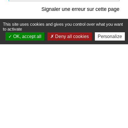
Signaler une erreur sur cette page
This site uses cookies and gives you control over what you want
to activate
OK, accept all
Deny all cookies
Personalize
Contacts
Commune de Saint-Mesmes
12 rue de Richebourg
77410 Saint-Mesmes - FRANCE
+33 1 60 26 24 20
Liens
Préfecture de Seine-et-Marne
Région Ile de France