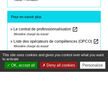
Pour en savoir plus
open_in_new
Le contrat de professionnalisation
Ministère chargé du travail
open_in_new
Liste des opérateurs de compétences (OPCO)
Ministère chargé du travail
open_in_new
Rechercher une formation en alternance
This site uses cookies and gives you control over what you want
to activate
Ministère chargé du travail
OK, accept all
Deny all cookies
open_in_new
Personalize
Carte d'étudiant des métiers
Ministère chargé de la formation professionnelle
Signaler une erreur sur cette page