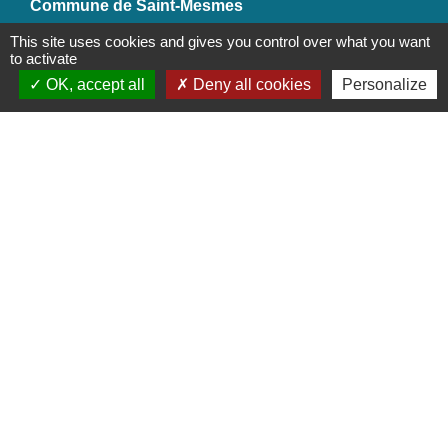
Commune de Saint-Mesmes
12 rue de Richebourg
This site uses cookies and gives you control over what you want
77410 Saint-Mesmes - FRANCE
to activate
+33 1 60 26 24 20
OK, accept all
Deny all cookies
Personalize
Liens
Préfecture de Seine-et-Marne
Région Ile de France
Seine-et-Marne
Plaines & Monts de France
(Communauté de Communes)
Mentions légales
-
Politique de confidentialité
-