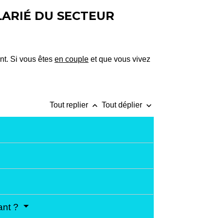
LARIÉ DU SECTEUR
ant. Si vous êtes
en couple
et que vous vivez
keyboard_arrow_up
keyboard_arrow_down
Tout replier
Tout déplier
fant ?