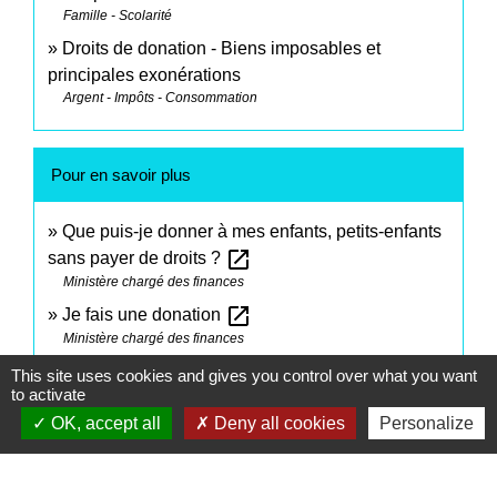
Famille - Scolarité
Droits de donation - Biens imposables et
principales exonérations
Argent - Impôts - Consommation
Pour en savoir plus
Que puis-je donner à mes enfants, petits-enfants
open_in_new
sans payer de droits ?
Ministère chargé des finances
open_in_new
Je fais une donation
Ministère chargé des finances
This site uses cookies and gives you control over what you want
to activate
Signaler une erreur sur cette page
OK, accept all
Deny all cookies
Personalize